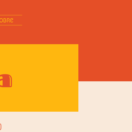
obre
a
)