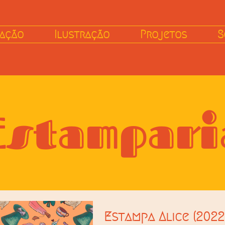
mação
Ilustração
Projetos
S
Estampari
Estampa Alice (2022